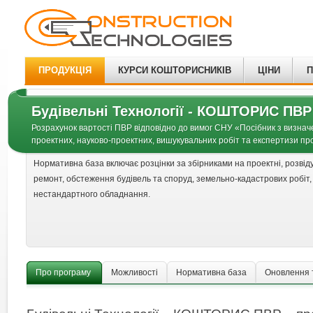
ПРОДУКЦІЯ
КУРСИ КОШТОРИСНИКІВ
ЦІНИ
П
Будівельні Технології - КОШТОРИС ПВР
Розрахунок вартості ПВР відповідно до вимог СНУ «Посібник з визнач
проектних, науково-проектних, вишукувальних робіт та експертизи про
Нормативна база включає розцінки за збірниками на проектні, розвід
ремонт, обстеження будівель та споруд, земельно-кадастрових робіт, 
нестандартного обладнання.
Про програму
Можливості
Нормативна база
Оновлення 