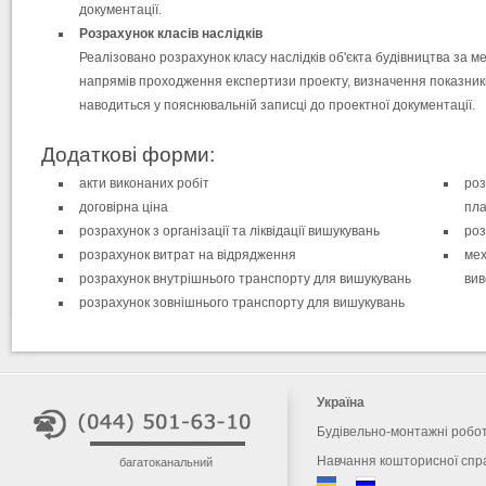
документації.
Розрахунок класів наслідків
Реалізовано розрахунок класу наслідків об'єкта будівництва за 
напрямів проходження експертизи проекту, визначення показників
наводиться у пояснювальній записці до проектної документації.
Додаткові форми:
акти виконаних робіт
роз
договірна ціна
пл
розрахунок з організації та ліквідації вишукувань
роз
розрахунок витрат на відрядження
мех
розрахунок внутрішнього транспорту для вишукувань
вив
розрахунок зовнішнього транспорту для вишукувань
Україна
Будівельно-монтажні робо
Навчання кошторисної спр
багатоканальний