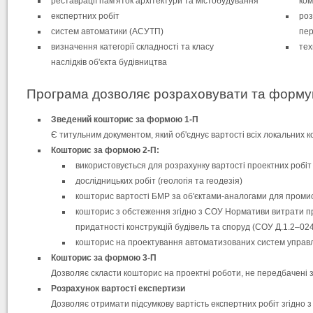
реставрації пам'яток архітектури та містобудування
ком
експертних робіт
роз
систем автоматики (АСУТП)
пер
визначення категорії складності та класу
тех
наслідків об'єкта будівництва
Програма дозволяє розраховувати та формув
Зведений кошторис за формою 1-П
Є титульним документом, який об'єднує вартості всіх локальних ко
Кошторис за формою 2-П:
використовується для розрахунку вартості проектних робіт 
дослідницьких робіт (геологія та геодезія)
кошторис вартості БМР за об'єктами-аналогами для промис
кошторис з обстеження згідно з СОУ Нормативи витрати пра
придатності конструкцій будівель та споруд (СОУ Д.1.2–02
кошторис на проектування автоматизованих систем управ
Кошторис за формою 3-П
Дозволяє скласти кошторис на проектні роботи, не передбачені зб
Розрахунок вартості експертизи
Дозволяє отримати підсумкову вартість експертних робіт згідно 