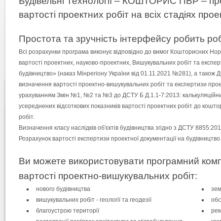
Будівельні Технології – КОШТОРИС ПВР – пр
вартості проектних робіт на всіх стадіях прое
Простота та зручність інтерфейсу робить ро
Всі розрахунки програма виконує відповідно до вимог Кошторисних Но
вартості проектних, науково-проектних, Вишукувальних робіт та експер
будівництво» (наказ Мінрегіону України від 01.11.2021 №281), а також
визначення вартості проектно-вишукувальних робіт та експертизи проек
урахуванням Змін №1, №2 та №3 до ДСТУ Б Д.1.1-7:2013: калькуляцій
усереднених відсоткових показників вартості проектних робіт до кошт
робіт.
Визначення класу наслідків об'єктів будівництва згідно з ДСТУ 8855:201
Розрахунок вартості експертизи проектної документації на будівництво
Ви можете використовувати програмний комп
вартості проектно-вишукувальних робіт:
нового будівництва
зем
вишукувальних робіт - геології та геодезії
обс
благоустрою території
рем