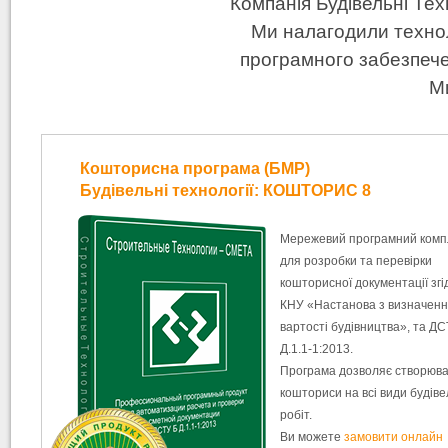
Компанія Будівельні Техн
Ми налагодили техно
програмного забезпечен
М
Кошторисна програма (БМР)
Будівельні технології: КОШТОРИС 8
Мережевий програмний комп
для розробки та перевірки
кошторисної документації згі
КНУ «Настанова з визначен
вартості будівництва», та ДС
Д.1.1-1:2013.
Програма дозволяє створюв
кошториси на всі види будів
робіт.
Ви можете
замовити онлайн