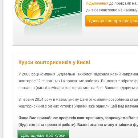
підключення
до програми на 
днів безкоштовно на нашому 
Докладніше про програ
Курси кошторисників у Києві
У 2006 році компанія Будівельні Технології відкрила новий напрямо
кошторисній справі, так і в проектних роботах. Ви можете обрати 
навчання
(виїзні семінари кошторисників на базі Вашого підприємст
З червня 2014 року в Навчальному Центрі компанії-розробника стар
кошторисників з різних куточків України вже оцінили цей вид навчан
Якщо Вас приваблює професія кошторисника, запрошуємо Вас отр
(будівельні та проектні роботи). Базові знання стануть міцним
Докладніше про курси