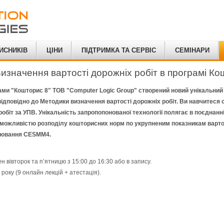
ИСНИКІВ
ЦІНИ
ПІДТРИМКА ТА СЕРВІС
СЕМІНАРИ
изначення вартості дорожніх робіт в програмі Ко
ами "Кошторис 8" ТОВ "Computer Logic Group" створений новий унікальний
відповідно до Методики визначення вартості дорожніх робіт. Ви навчитеся с
робіт за УПВ. Унікальність запропопонованої технології полягає в поєднанн
 можливістю розподілу кошторисних норм по укрупненим показникам вартос
ірювання CESMM4.
н вівторок та п’ятницю з 15:00 до 16:30 або в запису.
року (9 онлайн лекцій + атестація).