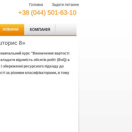
Головна
Задати питання
+38 (044) 501-63-10
НОВИНИ
КОМПАНІЯ
шторис 8»
 навчальний курс "Визначення вартості
кладати відомість обсягів робіт (BoQ) а
і і збереженні ресурсного підходу до
ті за різними класифікаторами, в тому