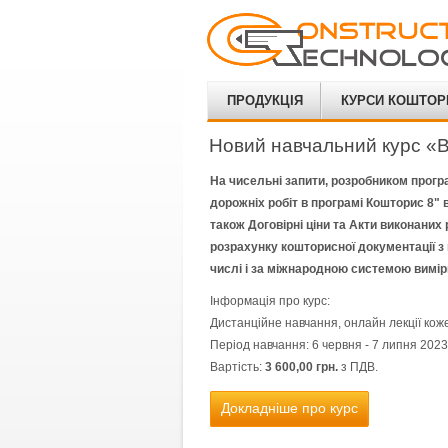
ПРОДУКЦІЯ
КУРСИ КОШТОР
Новий навчальний курс «В
На чисельні запити, розробником прогр
дорожніх робіт в програмі Кошторис 8" 
також Договірні ціни та Акти виконаних 
розрахунку кошторисної документації з
числі і за міжнародною системою вим
Інформація про курс:
Дистанційне навчання, онлайн лекції коже
Період навчання: 6 червня - 7 липня 2023 
Вартість:
3 600,00 грн.
з ПДВ.
Докладніше про курс