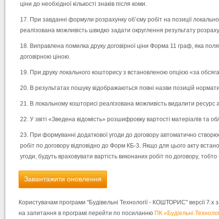
ціни до необхідної кількості знаків після коми.
При завданні формули розрахунку об’єму робіт на позиції локально
реалізована можливість швидко задати округлення результату розрахунк
Виправлена помилка друку договірної ціни Форма 11 граф, яка поляг
договірною ціною.
При друку локального кошторису з встановленою опцією «за обсягам
В результатах пошуку відображаються повні назви позицій нормати
В локальному кошторисі реалізована можливість видалити ресурс аб
У звіті «Зведена відомість» розшифровку вартості матеріалів та о
При формуванні додаткової угоди до договору автоматично створюєт
робіт по договору відповідно до Форм КБ-3. Якщо для цього акту встан
угоди, будуть враховувати вартість виконаних робіт по договору, тобт
Завантажити оновлення
Користувачам програми "Будівельні Технології - КОШТОРИС" версії 7.х з
на запитання в програмі перейти по посиланню
ПК «Будіельні Техноло