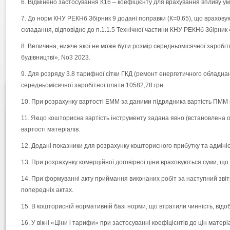
Відмінено застосування К16 – коефіцієнту для врахування впливу у
До норм КНУ РЕКНб Збірник 9 додані поправки (К=0,65), що врахову
складання, відповідно до п.1.1.5 Технічної частини КНУ РЕКНб Збірник 
Величина, нижче якої не може бути розмір середньомісячної заробітно
будівництві», No3 2023.
Для розряду 3.8 тарифної сітки ГКД (ремонт енергетичного обладнан
середньомісячної заробітної плати 10582,78 грн.
При розрахунку вартості ЕММ за даними підрядника вартість ПММ 
Якщо кошторисна вартість інструменту задана явно (встановлена о
вартості матеріалів.
Додані показники для розрахунку кошторисного прибутку та адмініс
При розрахунку комерційної договірної ціни враховуються суми, щ
При формуванні акту приймання виконаних робіт за наступний звітн
попередніх актах.
В кошторисній нормативній базі норми, що втратили чинність, від
У вікні «Ціни і тарифи» при застосуванні коефіцієнтів до цін мате