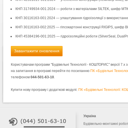
КНП 31749934-001:2024 — роботи з матеріалами SILTEK, шифр МТК
КНП 30116163-001:2024 — улаштування гідроізоляції з використан
КНП 30116163-002:2025 — гіпсокартонні конструкції RIGIPS, шифр В
КНП 45384196-001:2025 — гідроізоляційні роботи (SilverSeal, DualP
Завантажити оновлення
Користувачам програми "Будівельні Технології - КОШТОРИС" версії 7.х з
на запитання в програмі перейти по посиланню
ПК «Будіельні Техноло
телефоном
044-501-63-10
.
Купити нову програму і додаткові модулі:
ПК «Будівельні Технології: 
Україна
Будівельно-монтажні робо