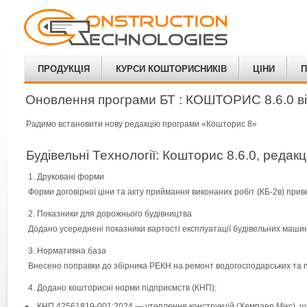
ПРОДУКЦІЯ
КУРСИ КОШТОРИСНИКІВ
ЦІНИ
П
Оновлення програми БТ : КОШТОРИС 8.6.0 ві
Радимо встановити нову редакцію програми «Кошторис 8»
Будівельні Технології: Кошторис 8.6.0, редакц
Друковані форми
Форми договірної ціни та акту приймання виконаних робіт (КБ-2в) прив
Показники для дорожнього будівництва
Додано усереднені показники вартості експлуатації будівельних машин
Нормативна база
Внесено поправки до збірника РЕКН на ремонт водогосподарських та п
Додано кошторисні норми підприємств (КНП):
КНП 42561819-001:2024 — утеплення конструкцій (Хемпаер Мікс), 